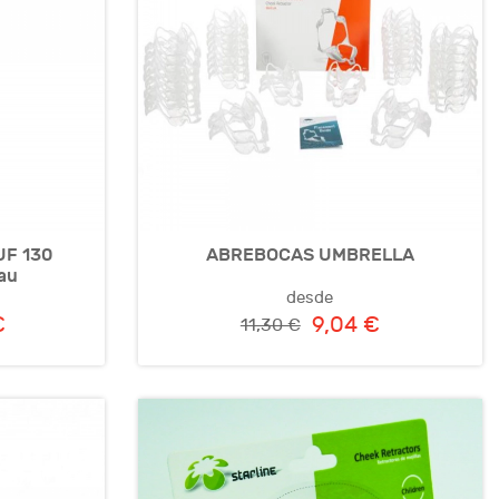
F 130
ABREBOCAS UMBRELLA
au
desde
€
9,04 €
11,30 €