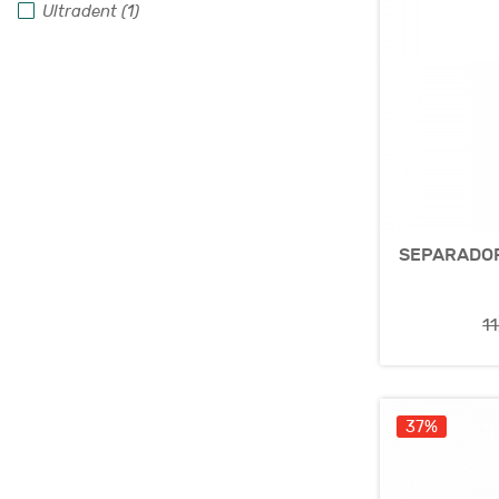
Ultradent (1)
SEPARADOR
1
37%