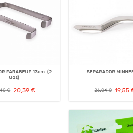
R FARABEUF 13cm. (2
SEPARADOR MINNE
Uds)
20,39 €
19,55 
,40 €
26,04 €