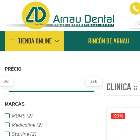
TIENDA ONLINE
RINCÓN DE ARNAU
PRECIO
0€
33€
CLINICA
::
MARCAS
30%
MDMS (2)
Medicaline (2)
Starline (2)