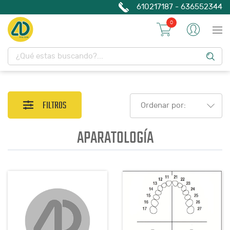
610217187 - 636552344
0
FILTROS
Ordenar por:
APARATOLOGÍA