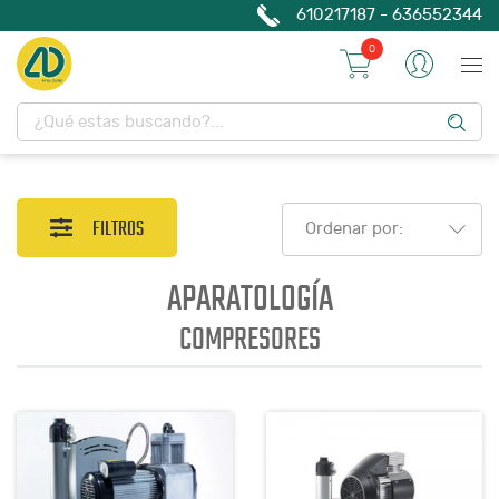
610217187 - 636552344
0
FILTROS
Ordenar por:
APARATOLOGÍA
COMPRESORES