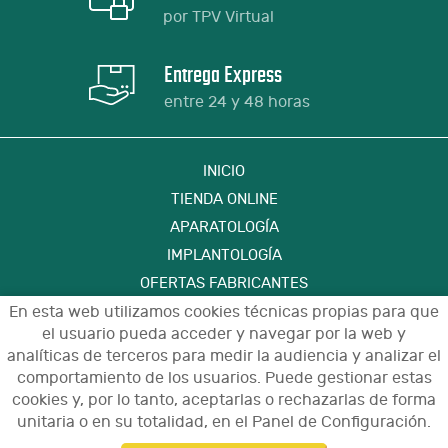
por TPV Virtual
Entrega Express
entre 24 y 48 horas
INICIO
TIENDA ONLINE
APARATOLOGÍA
IMPLANTOLOGÍA
OFERTAS FABRICANTES
En esta web utilizamos cookies técnicas propias para que
FORMACIÓN
el usuario pueda acceder y navegar por la web y
CONTACTO
analíticas de terceros para medir la audiencia y analizar el
comportamiento de los usuarios. Puede gestionar estas
cookies y, por lo tanto, aceptarlas o rechazarlas de forma
Aviso Legal
Política de Privacidad de Datos
unitaria o en su totalidad, en el Panel de Configuración.
Política de Cookies
Configuración de Cookies
Condiciones de Uso y Devoluciones