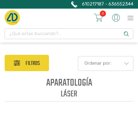
610217187 - 636552344
0
FILTROS
Ordenar por:
APARATOLOGÍA
LÁSER