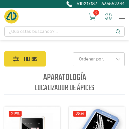
610217187 - 636552344
0
FILTROS
Ordenar por:
APARATOLOGÍA
LOCALIZADOR DE ÁPICES
29%
28%