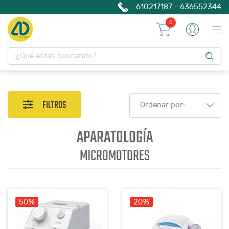
610217187 - 636552344
0
FILTROS
Ordenar por:
APARATOLOGÍA
MICROMOTORES
50%
20%