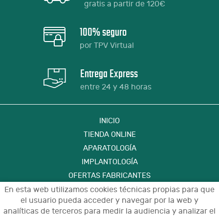
gratis a partir de 120€
100% seguro
por TPV Virtual
Entrega Express
entre 24 y 48 horas
INICIO
TIENDA ONLINE
APARATOLOGÍA
IMPLANTOLOGÍA
OFERTAS FABRICANTES
FORMACIÓN
En esta web utilizamos cookies técnicas propias para que
el usuario pueda acceder y navegar por la web y
CONTACTO
analíticas de terceros para medir la audiencia y analizar el