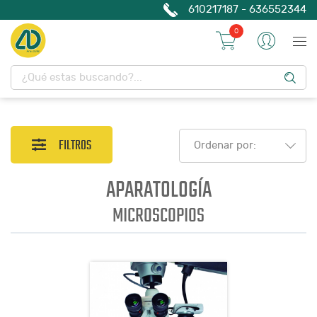
610217187 - 636552344
0
FILTROS
Ordenar por:
APARATOLOGÍA
MICROSCOPIOS