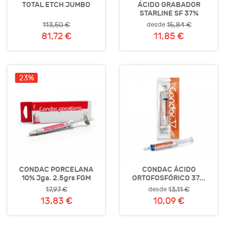
TOTAL ETCH JUMBO
ÁCIDO GRABADOR
STARLINE SF 37%
desde
113,50 €
15,84 €
81,72 €
11,85 €
23%
CONDAC PORCELANA
CONDAC ÁCIDO
10% Jga. 2.5grs FGM
ORTOFOSFÓRICO 37...
desde
17,97 €
13,11 €
13,83 €
10,09 €