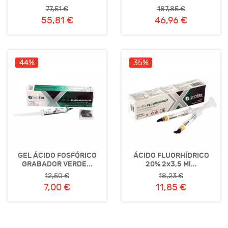
77,51 €
187,85 €
55,81 €
46,96 €
44%
35%
GEL ÁCIDO FOSFÓRICO
ÁCIDO FLUORHÍDRICO
GRABADOR VERDE...
20% 2x3,5 Ml...
12,50 €
18,23 €
7,00 €
11,85 €