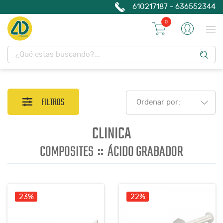
610217187 - 636552344
0
FILTROS
Ordenar por:
CLINICA
::
COMPOSITES
ÁCIDO GRABADOR
23%
22%