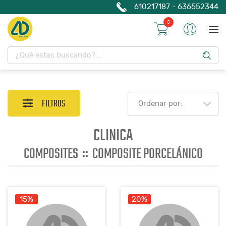
610217187 - 636552344
0
FILTROS
Ordenar por:
CLINICA
::
COMPOSITES
COMPOSITE PORCELÁNICO
15%
20%