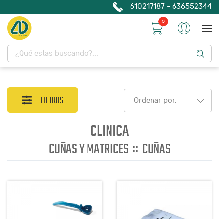
610217187 - 636552344
0
FILTROS
Ordenar por:
CLINICA
::
CUÑAS Y MATRICES
CUÑAS