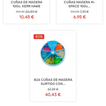
CUÑAS DE MADERA
CUÑAS MADERA M-
100u. KERR HAWE
SPACE 100u...
desde
desde
20,89 €
7,31 €
10,45 €
6,95 €
40%
826 CUÑAS DE MADERA
SURTIDO CON...
67,39 €
40,43 €