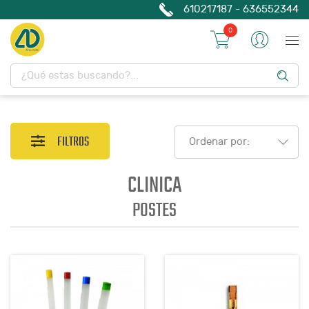
610217187 - 636552344
0
FILTROS
Ordenar por:
CLINICA
POSTES