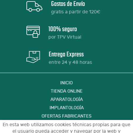
Gastos de Envío
gratis a partir de 120€
100% seguro
por TPV Virtual
Entrega Express
entre 24 y 48 horas
INICIO
TIENDA ONLINE
APARATOLOGÍA
IMPLANTOLOGÍA
OFERTAS FABRICANTES
FORMACIÓN
En esta web utilizamos cookies técnicas propias para que
el usuario pueda acceder y navegar por la web y
CONTACTO