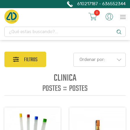
610217187 - 636552344
0
FILTROS
Ordenar por:
CLINICA
::
POSTES
POSTES