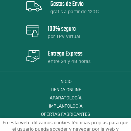
Gastos de Envío
gratis a partir de 120€
100% seguro
por TPV Virtual
Entrega Express
entre 24 y 48 horas
INICIO
TIENDA ONLINE
APARATOLOGÍA
IMPLANTOLOGÍA
OFERTAS FABRICANTES
FORMACIÓN
En esta web utilizamos cookies técnicas propias para que
el usuario pueda acceder y navegar por la web y
CONTACTO