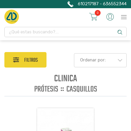
610217187 - 636552344
0
FILTROS
Ordenar por:
CLINICA
::
PRÓTESIS
CASQUILLOS