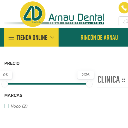
TIENDA ONLINE
RINCÓN DE ARNAU
PRECIO
0€
213€
CLINICA
::
MARCAS
Voco (2)