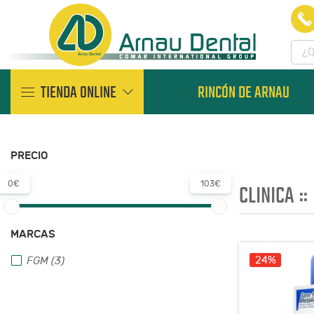
TIENDA ONLINE
RINCÓN DE ARNAU
PRECIO
0€
103€
CLINICA
::
MARCAS
24%
FGM (3)