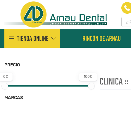
TIENDA ONLINE
RINCÓN DE ARNAU
PRECIO
0€
100€
CLINICA
::
MARCAS