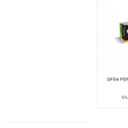
DF54 PER
51