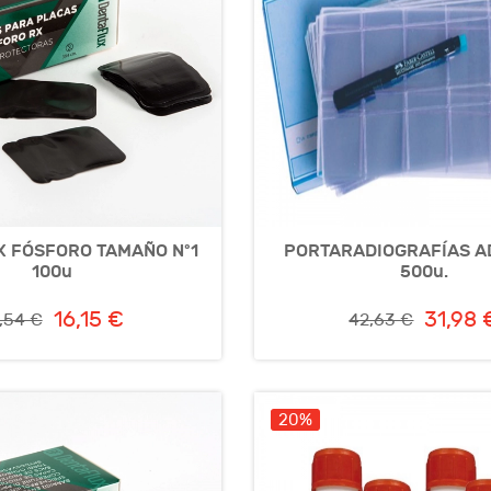
X FÓSFORO TAMAÑO Nº1
PORTARADIOGRAFÍAS A
100u
500u.
16,15 €
31,98 
,54 €
42,63 €
20%