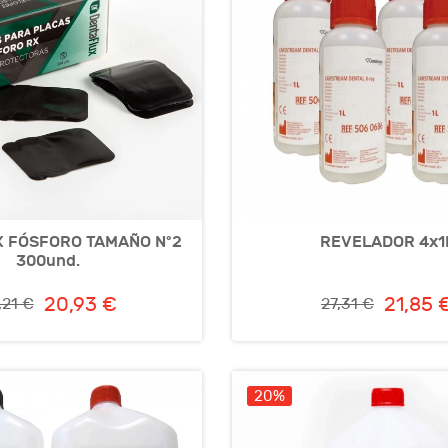
 FÓSFORO TAMAÑO Nº2
REVELADOR 4x1
300und.
20,93 €
21,85 
,21 €
27,31 €
20%