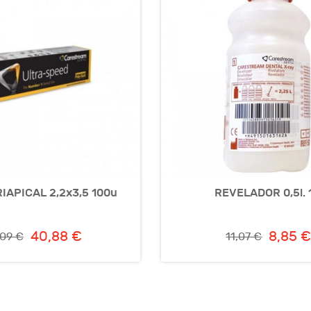
IAPICAL 2,2x3,5 100u
REVELADOR 0,5l. 
40,88 €
8,85 
,09 €
11,07 €