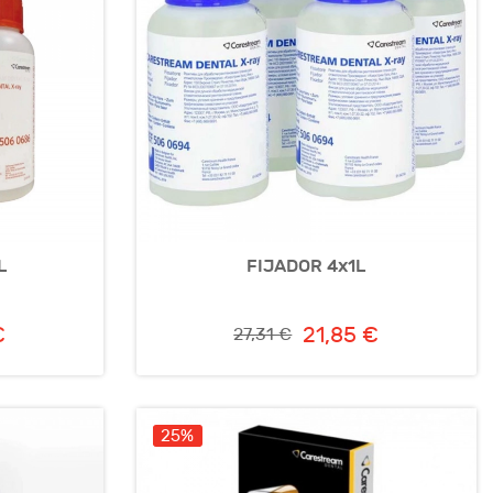
L
FIJADOR 4x1L
€
21,85 €
27,31 €
25%