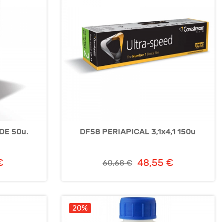
DE 50u.
DF58 PERIAPICAL 3,1x4,1 150u
€
48,55 €
60,68 €
20%