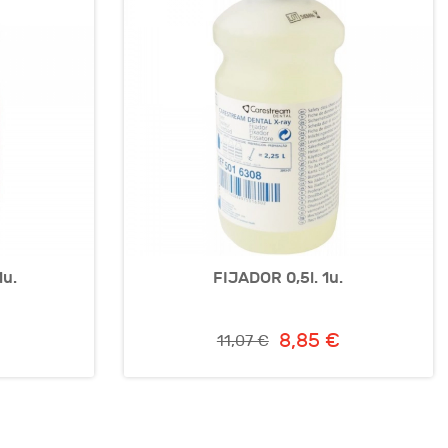
1u.
FIJADOR 0,5l. 1u.
€
8,85 €
11,07 €