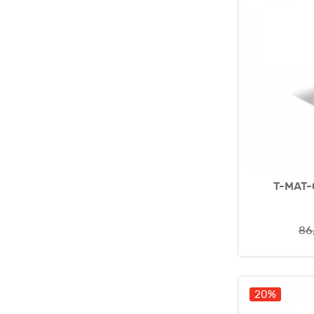
T-MAT-
86
20%