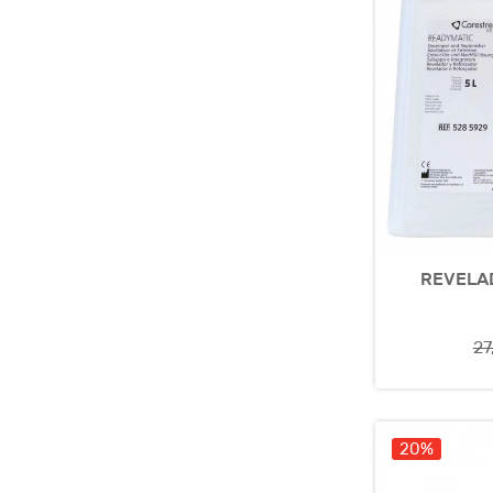
REVELA
27
20%