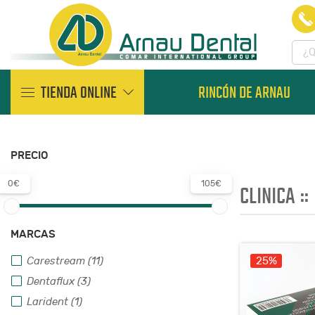
TIENDA ONLINE
RINCÓN DE ARNAU
PRECIO
0€
105€
CLINICA
::
MARCAS
25%
Carestream (11)
Dentaflux (3)
Larident (1)