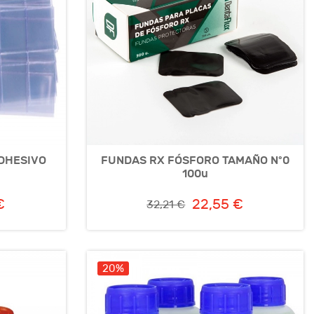
DHESIVO
FUNDAS RX FÓSFORO TAMAÑO Nº0
100u
€
22,55 €
32,21 €
20%