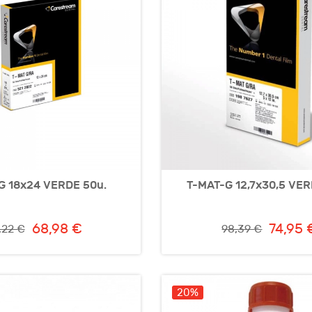
G 18x24 VERDE 50u.
T-MAT-G 12,7x30,5 VER
68,98 €
74,95 
,22 €
98,39 €
20%