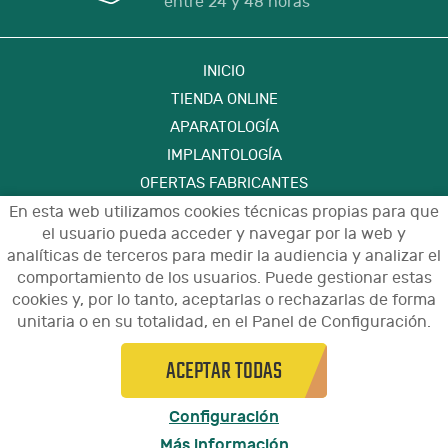
entre 24 y 48 horas
INICIO
TIENDA ONLINE
APARATOLOGÍA
IMPLANTOLOGÍA
OFERTAS FABRICANTES
FORMACIÓN
En esta web utilizamos cookies técnicas propias para que
el usuario pueda acceder y navegar por la web y
CONTACTO
analíticas de terceros para medir la audiencia y analizar el
comportamiento de los usuarios. Puede gestionar estas
cookies y, por lo tanto, aceptarlas o rechazarlas de forma
Aviso Legal
Política de Privacidad de Datos
unitaria o en su totalidad, en el Panel de Configuración.
Política de Cookies
Configuración de Cookies
Condiciones de Uso y Devoluciones
ACEPTAR TODAS
© 2021 - Diseño y programación por
arnaudental.com
edina.es
Configuración
Más información