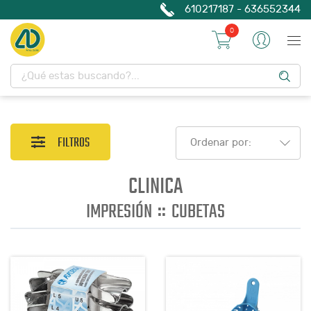
610217187 - 636552344
0
FILTROS
Ordenar por:
CLINICA
::
IMPRESIÓN
CUBETAS