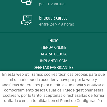
por TPV Virtual
Entrega Express
entre 24 y 48 horas
INICIO
TIENDA ONLINE
APARATOLOGÍA
IMPLANTOLOGÍA
OFERTAS FABRICANTES
En esta web utilizamos cookies técnicas propias para que
FORMACIÓN
el usuario pueda acceder y navegar por la web y
CONTACTO
analíticas de terceros para medir la audiencia y analizar el
comportamiento de los usuarios. Puede gestionar estas
cookies y, por lo tanto, aceptarlas o rechazarlas de forma
Aviso Legal
Política de Privacidad de Datos
unitaria o en su totalidad, en el Panel de Configuración.
Política de Cookies
Configuración de Cookies
Condiciones de Uso y Devoluciones