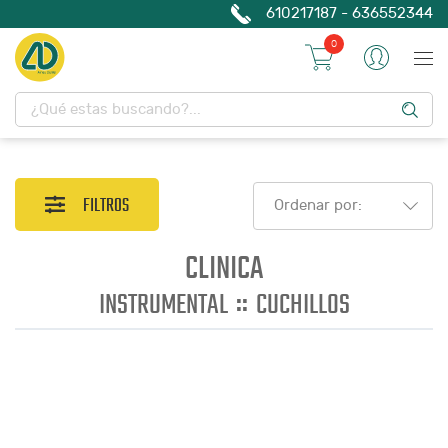
610217187 - 636552344
0
FILTROS
Ordenar por:
CLINICA
::
INSTRUMENTAL
CUCHILLOS