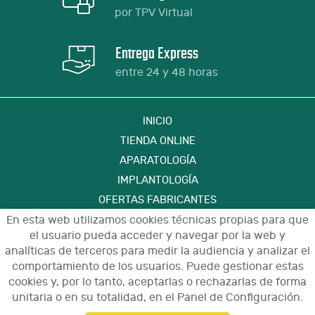
por TPV Virtual
Entrega Express
entre 24 y 48 horas
INICIO
TIENDA ONLINE
APARATOLOGÍA
IMPLANTOLOGÍA
OFERTAS FABRICANTES
FORMACIÓN
En esta web utilizamos cookies técnicas propias para que
el usuario pueda acceder y navegar por la web y
CONTACTO
analíticas de terceros para medir la audiencia y analizar el
comportamiento de los usuarios. Puede gestionar estas
cookies y, por lo tanto, aceptarlas o rechazarlas de forma
Aviso Legal
Política de Privacidad de Datos
unitaria o en su totalidad, en el Panel de Configuración.
Política de Cookies
Configuración de Cookies
Condiciones de Uso y Devoluciones