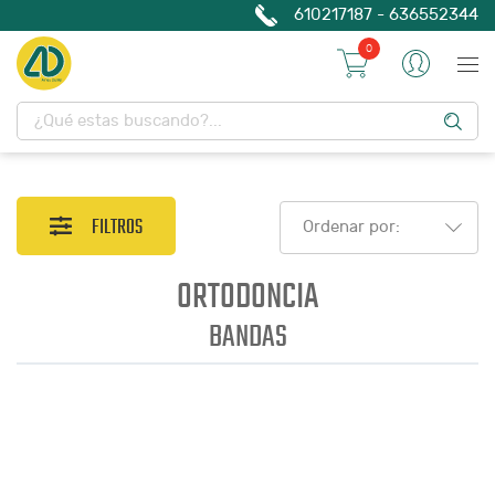
610217187 - 636552344
0
FILTROS
Ordenar por:
ORTODONCIA
BANDAS