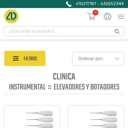
610217187 - 636552344
0
FILTROS
Ordenar por:
CLINICA
::
INSTRUMENTAL
ELEVADORES Y BOTADORES