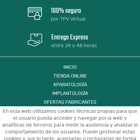
100% seguro
por TPV Virtual
Entrega Express
entre 24 y 48 horas
INICIO
TIENDA ONLINE
APARATOLOGÍA
IMPLANTOLOGÍA
OFERTAS FABRICANTES
FORMACIÓN
En esta web utilizamos cookies técnicas propias para que
el usuario pueda acceder y navegar por la web y
CONTACTO
analíticas de terceros para medir la audiencia y analizar el
comportamiento de los usuarios. Puede gestionar estas
cookies y, por lo tanto, aceptarlas o rechazarlas de forma