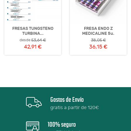
FRESAS TUNGSTENO
FRESA ENDO Z
TURBINA...
MEDICALINE 5u.
desde
53,64 €
38,05 €
42,91 €
36,15 €
Gastos de Envío
gratis a partir de 120€
100% seguro