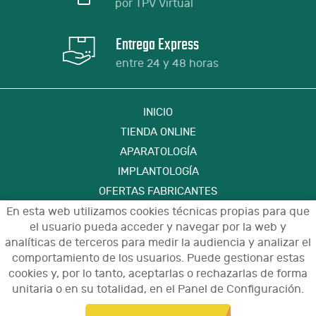
por TPV Virtual
Entrega Express
entre 24 y 48 horas
INICIO
TIENDA ONLINE
APARATOLOGÍA
IMPLANTOLOGÍA
OFERTAS FABRICANTES
FORMACIÓN
En esta web utilizamos cookies técnicas propias para que
el usuario pueda acceder y navegar por la web y
CONTACTO
analíticas de terceros para medir la audiencia y analizar el
comportamiento de los usuarios. Puede gestionar estas
cookies y, por lo tanto, aceptarlas o rechazarlas de forma
Aviso Legal
Política de Privacidad de Datos
unitaria o en su totalidad, en el Panel de Configuración.
Política de Cookies
Configuración de Cookies
Condiciones de Uso y Devoluciones