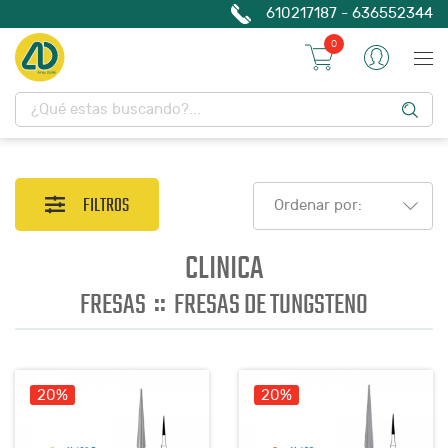
610217187 - 636552344
0
FILTROS
Ordenar por:
CLINICA
::
FRESAS
FRESAS DE TUNGSTENO
20%
20%