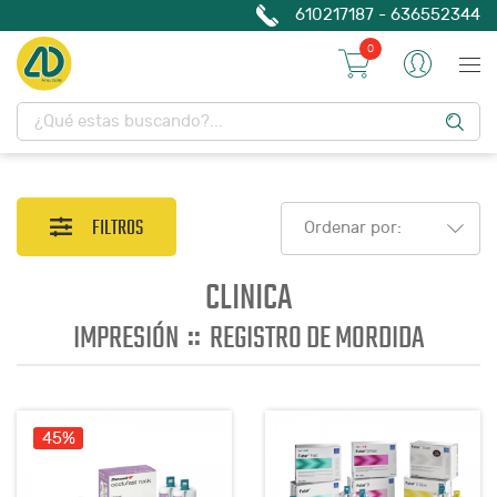
610217187 - 636552344
0
FILTROS
Ordenar por:
CLINICA
::
IMPRESIÓN
REGISTRO DE MORDIDA
45%