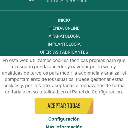
entre 24 y 48 horas
INICIO
TIENDA ONLINE
APARATOLOGÍA
IMPLANTOLOGÍA
OFERTAS FABRICANTES
FORMACIÓN
En esta web utilizamos cookies técnicas propias para que
el usuario pueda acceder y navegar por la web y
CONTACTO
analíticas de terceros para medir la audiencia y analizar el
comportamiento de los usuarios. Puede gestionar estas
cookies y, por lo tanto, aceptarlas o rechazarlas de forma
Aviso Legal
Política de Privacidad de Datos
unitaria o en su totalidad, en el Panel de Configuración.
Política de Cookies
Configuración de Cookies
Condiciones de Uso y Devoluciones
ACEPTAR TODAS
© 2021 - Diseño y programación por
arnaudental.com
edina.es
Configuración
Más información