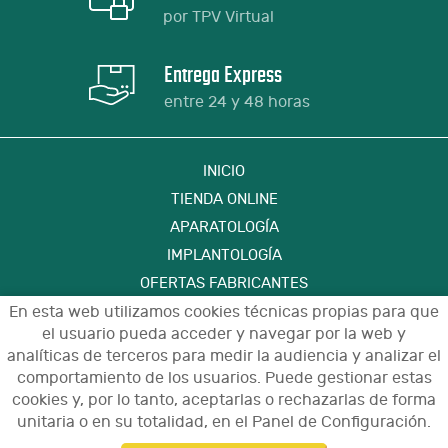
por TPV Virtual
Entrega Express
entre 24 y 48 horas
INICIO
TIENDA ONLINE
APARATOLOGÍA
IMPLANTOLOGÍA
OFERTAS FABRICANTES
En esta web utilizamos cookies técnicas propias para que
FORMACIÓN
el usuario pueda acceder y navegar por la web y
CONTACTO
analíticas de terceros para medir la audiencia y analizar el
comportamiento de los usuarios. Puede gestionar estas
cookies y, por lo tanto, aceptarlas o rechazarlas de forma
Aviso Legal
Política de Privacidad de Datos
unitaria o en su totalidad, en el Panel de Configuración.
Política de Cookies
Configuración de Cookies
Condiciones de Uso y Devoluciones