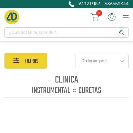
610217187 - 636552344
0
FILTROS
Ordenar por:
CLINICA
::
INSTRUMENTAL
CURETAS