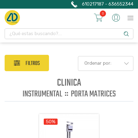
610217187 - 636552344
0
FILTROS
Ordenar por:
CLINICA
::
INSTRUMENTAL
PORTA MATRICES
50%