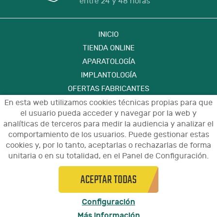
entre 24 y 48 horas
INICIO
TIENDA ONLINE
APARATOLOGÍA
IMPLANTOLOGÍA
OFERTAS FABRICANTES
FORMACIÓN
En esta web utilizamos cookies técnicas propias para que
el usuario pueda acceder y navegar por la web y
CONTACTO
analíticas de terceros para medir la audiencia y analizar el
comportamiento de los usuarios. Puede gestionar estas
cookies y, por lo tanto, aceptarlas o rechazarlas de forma
Aviso Legal
Política de Privacidad de Datos
unitaria o en su totalidad, en el Panel de Configuración.
Política de Cookies
Configuración de Cookies
Condiciones de Uso y Devoluciones
ACEPTAR TODAS
© 2021 - Diseño y programación por
arnaudental.com
edina.es
Configuración
Más información