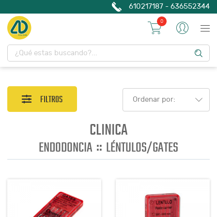
610217187 - 636552344
0
FILTROS
Ordenar por:
CLINICA
::
ENDODONCIA
LÉNTULOS/GATES