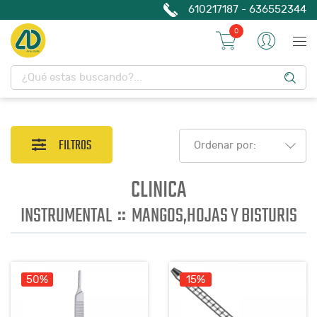
610217187 - 636552344
0
FILTROS
Ordenar por:
CLINICA
::
INSTRUMENTAL
MANGOS,HOJAS Y BISTURIS
50%
15%