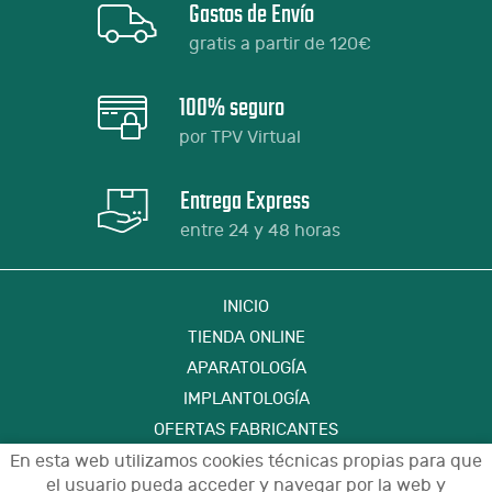
Gastos de Envío
gratis a partir de 120€
100% seguro
por TPV Virtual
Entrega Express
entre 24 y 48 horas
INICIO
TIENDA ONLINE
APARATOLOGÍA
IMPLANTOLOGÍA
OFERTAS FABRICANTES
FORMACIÓN
En esta web utilizamos cookies técnicas propias para que
el usuario pueda acceder y navegar por la web y
CONTACTO