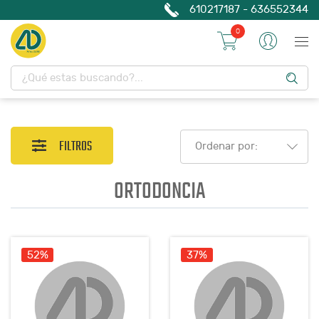
610217187 - 636552344
0
FILTROS
Ordenar por:
ORTODONCIA
52%
37%