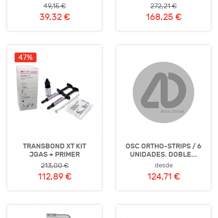
49,15 €
272,21 €
39,32 €
168,25 €
47%
TRANSBOND XT KIT
OSC ORTHO-STRIPS / 6
JGAS + PRIMER
UNIDADES. DOBLE...
desde
213,00 €
112,89 €
124,71 €