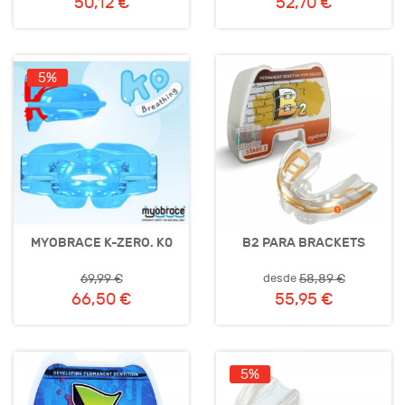
50,12 €
52,70 €
5%
MYOBRACE K-ZERO. K0
B2 PARA BRACKETS
desde
69,99 €
58,89 €
66,50 €
55,95 €
5%