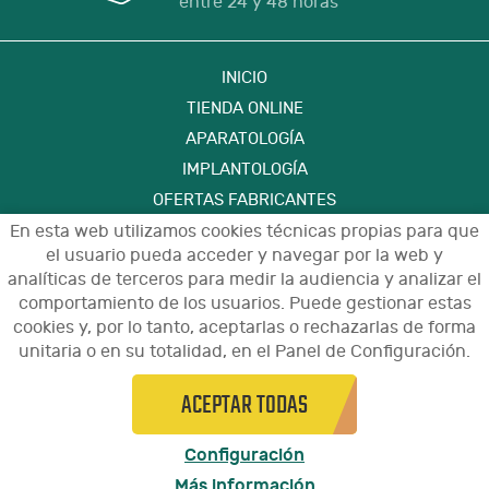
entre 24 y 48 horas
INICIO
TIENDA ONLINE
APARATOLOGÍA
IMPLANTOLOGÍA
OFERTAS FABRICANTES
FORMACIÓN
En esta web utilizamos cookies técnicas propias para que
el usuario pueda acceder y navegar por la web y
CONTACTO
analíticas de terceros para medir la audiencia y analizar el
comportamiento de los usuarios. Puede gestionar estas
cookies y, por lo tanto, aceptarlas o rechazarlas de forma
Aviso Legal
Política de Privacidad de Datos
unitaria o en su totalidad, en el Panel de Configuración.
Política de Cookies
Configuración de Cookies
Condiciones de Uso y Devoluciones
ACEPTAR TODAS
© 2021 - Diseño y programación por
arnaudental.com
edina.es
Configuración
Más información