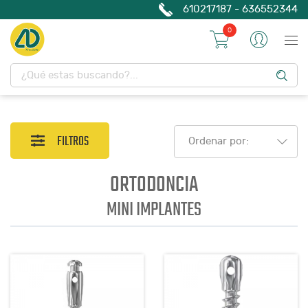
610217187 - 636552344
0
FILTROS
Ordenar por:
ORTODONCIA
MINI IMPLANTES