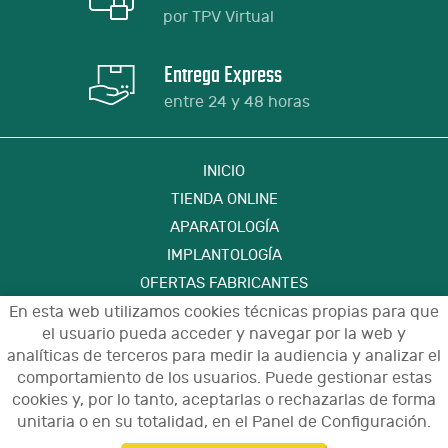
por TPV Virtual
Entrega Express
entre 24 y 48 horas
INICIO
TIENDA ONLINE
APARATOLOGÍA
IMPLANTOLOGÍA
OFERTAS FABRICANTES
En esta web utilizamos cookies técnicas propias para que
FORMACIÓN
el usuario pueda acceder y navegar por la web y
CONTACTO
analíticas de terceros para medir la audiencia y analizar el
comportamiento de los usuarios. Puede gestionar estas
cookies y, por lo tanto, aceptarlas o rechazarlas de forma
Aviso Legal
Política de Privacidad de Datos
unitaria o en su totalidad, en el Panel de Configuración.
Política de Cookies
Configuración de Cookies
Condiciones de Uso y Devoluciones