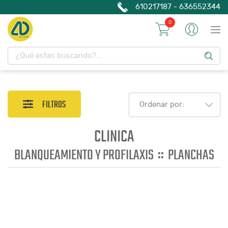
610217187 - 636552344
0
FILTROS
Ordenar por:
CLINICA
::
BLANQUEAMIENTO Y PROFILAXIS
PLANCHAS