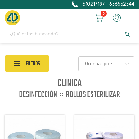
610217187 - 636552344
0
FILTROS
Ordenar por:
CLINICA
::
DESINFECCIÓN
ROLLOS ESTERILIZAR