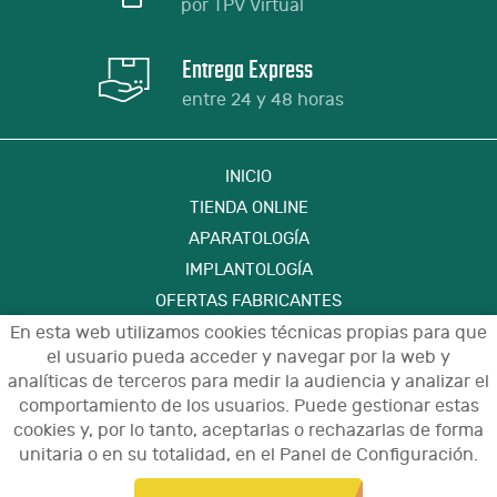
por TPV Virtual
Entrega Express
entre 24 y 48 horas
INICIO
TIENDA ONLINE
APARATOLOGÍA
IMPLANTOLOGÍA
OFERTAS FABRICANTES
FORMACIÓN
En esta web utilizamos cookies técnicas propias para que
el usuario pueda acceder y navegar por la web y
CONTACTO
analíticas de terceros para medir la audiencia y analizar el
comportamiento de los usuarios. Puede gestionar estas
cookies y, por lo tanto, aceptarlas o rechazarlas de forma
Aviso Legal
Política de Privacidad de Datos
unitaria o en su totalidad, en el Panel de Configuración.
Política de Cookies
Configuración de Cookies
Condiciones de Uso y Devoluciones