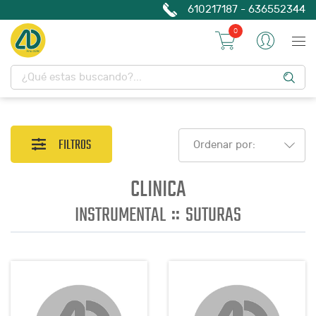
610217187 - 636552344
0
FILTROS
Ordenar por:
CLINICA
::
INSTRUMENTAL
SUTURAS