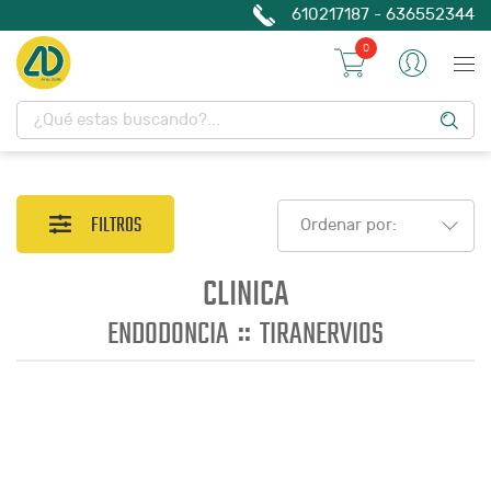
610217187 - 636552344
0
FILTROS
Ordenar por:
CLINICA
::
ENDODONCIA
TIRANERVIOS