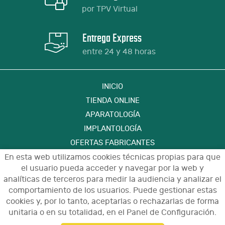
por TPV Virtual
Entrega Express
entre 24 y 48 horas
INICIO
TIENDA ONLINE
APARATOLOGÍA
IMPLANTOLOGÍA
OFERTAS FABRICANTES
FORMACIÓN
En esta web utilizamos cookies técnicas propias para que
el usuario pueda acceder y navegar por la web y
CONTACTO
analíticas de terceros para medir la audiencia y analizar el
comportamiento de los usuarios. Puede gestionar estas
cookies y, por lo tanto, aceptarlas o rechazarlas de forma
Aviso Legal
Política de Privacidad de Datos
unitaria o en su totalidad, en el Panel de Configuración.
Política de Cookies
Configuración de Cookies
Condiciones de Uso y Devoluciones