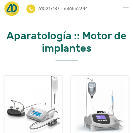
610217187 - 636552344
Aparatología
::
Motor de
implantes