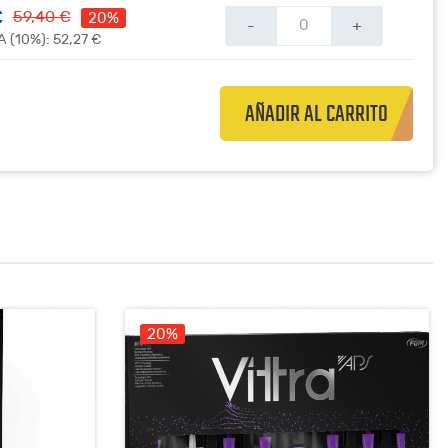
€
59,40 €
20%
-
+
A (10%): 52,27 €
AÑADIR AL CARRITO
20%