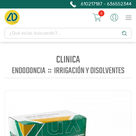
610217187 - 636552344
0
CLINICA
::
ENDODONCIA
IRRIGACIÓN Y DISOLVENTES