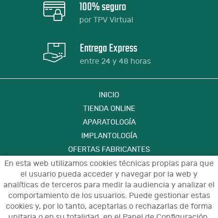
100% seguro
por TPV Virtual
Entrega Express
entre 24 y 48 horas
INICIO
TIENDA ONLINE
APARATOLOGÍA
IMPLANTOLOGÍA
OFERTAS FABRICANTES
FORMACIÓN
En esta web utilizamos cookies técnicas propias para que
el usuario pueda acceder y navegar por la web y
CONTACTO
analíticas de terceros para medir la audiencia y analizar el
comportamiento de los usuarios. Puede gestionar estas
cookies y, por lo tanto, aceptarlas o rechazarlas de forma
Aviso Legal
Política de Privacidad de Datos
unitaria o en su totalidad, en el Panel de Configuración.