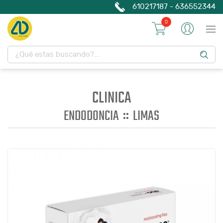
610217187 - 636552344
0
CLINICA
::
ENDODONCIA
LIMAS