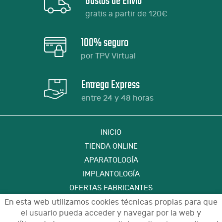
Gastos de Envío
gratis a partir de 120€
100% seguro
por TPV Virtual
Entrega Express
entre 24 y 48 horas
INICIO
TIENDA ONLINE
APARATOLOGÍA
IMPLANTOLOGÍA
OFERTAS FABRICANTES
FORMACIÓN
En esta web utilizamos cookies técnicas propias para que
el usuario pueda acceder y navegar por la web y
CONTACTO