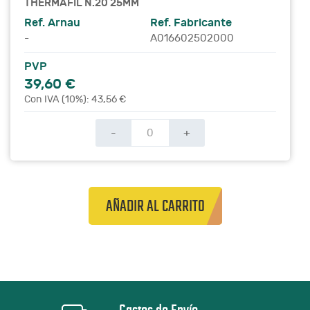
THERMAFIL N.20 25MM
Ref. Arnau
Ref. Fabricante
-
A016602502000
PVP
39,60 €
Con IVA (10%): 43,56 €
-
+
AÑADIR AL CARRITO