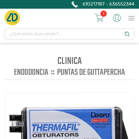
610217187 - 636552344
0
CLINICA
::
ENDODONCIA
PUNTAS DE GUTTAPERCHA