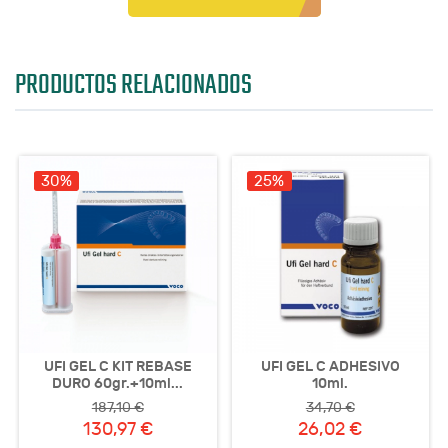
PRODUCTOS RELACIONADOS
30%
25%
UFI GEL C KIT REBASE
UFI GEL C ADHESIVO
DURO 60gr.+10ml...
10ml.
187,10 €
34,70 €
130,97 €
26,02 €