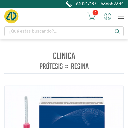
610217187 - 636552344
0
CLINICA
::
PRÓTESIS
RESINA