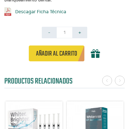
blanqueamiento dental.
Descagar Ficha Técnica
-
+
AÑADIR AL CARRITO
PRODUCTOS RELACIONADOS