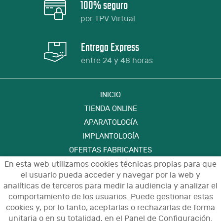
100% seguro
por TPV Virtual
Entrega Express
entre 24 y 48 horas
INICIO
TIENDA ONLINE
APARATOLOGÍA
IMPLANTOLOGÍA
OFERTAS FABRICANTES
FORMACIÓN
En esta web utilizamos cookies técnicas propias para que
el usuario pueda acceder y navegar por la web y
CONTACTO
analíticas de terceros para medir la audiencia y analizar el
comportamiento de los usuarios. Puede gestionar estas
cookies y, por lo tanto, aceptarlas o rechazarlas de forma
Aviso Legal
Política de Privacidad de Datos
unitaria o en su totalidad, en el Panel de Configuración.
Política de Cookies
Configuración de Cookies