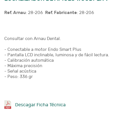
Ref. Arnau
Ref. Fabricante
: 28-206
: 28-206
Consultar con Arnau Dental.
- Conectable a motor Endo Smart Plus
- Pantalla LCD inclinable, luminosa y de fácil lectura.
- Calibración automática
- Máxima precisión
- Señal acústica
- Peso: 336 gr
- Dimensiones: 89x88x112 mm
- Incluye: 4 clips, 5 ganchos, 2 puntas y 1 cable
- Garantía: 2 años en la unidad / 6 meses en accesorios, bater
Descagar Ficha Técnica